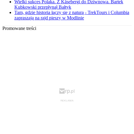
Wielki sukces Polaka. Z Kåsebergi do Dziwnowa. Bartek
Kubkowski przepłynął Bałtyk
Tam, gdzie historia łączy się z naturą - TrekTours i Columbia
zapraszają na rajd pieszy w Modlinie
Promowane treści