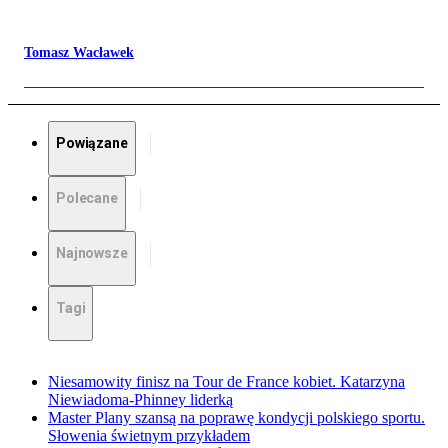
Tomasz Wacławek
Powiązane
Polecane
Najnowsze
Tagi
Niesamowity finisz na Tour de France kobiet. Katarzyna
Niewiadoma-Phinney liderką
Master Plany szansą na poprawę kondycji polskiego sportu.
Słowenia świetnym przykładem