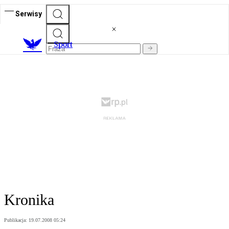
Serwisy
S
port
Kronika
Publikacja:
19.07.2008 05:24