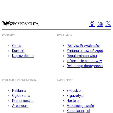
KONTAKT
REGULAMIN
O nas
Polityka Prywatności
Kontakt
Zmiana ustawień zgód
Napisz do nas
Regulamin serwisu
Informacje o nadawcy
Deklaracja dostępności
REKLAMA I PRENUMERATA
PARTNERZY
Reklama
E-kiosk.pl
Ogłoszenia
E-gazety.pl
Prenumerata
Nexto.pl
Archiwum
Mała księgowość
Kancelarierp.pl