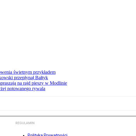
łowenia świetnym przykładem
owski przepłynął Bałtyk
apraszają na rajd pieszy w Modlinie
yżej notowanego rywala
REGULAMIN
Polityka Prywatności