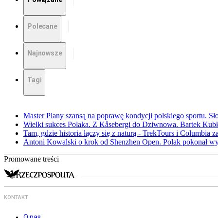
Polecane
Najnowsze
Tagi
Master Plany szansą na poprawę kondycji polskiego sportu. S
Wielki sukces Polaka. Z Kåsebergi do Dziwnowa. Bartek Kubk
Tam, gdzie historia łączy się z naturą - TrekTours i Columbia z
Antoni Kowalski o krok od Shenzhen Open. Polak pokonał w
Promowane treści
KONTAKT
O nas