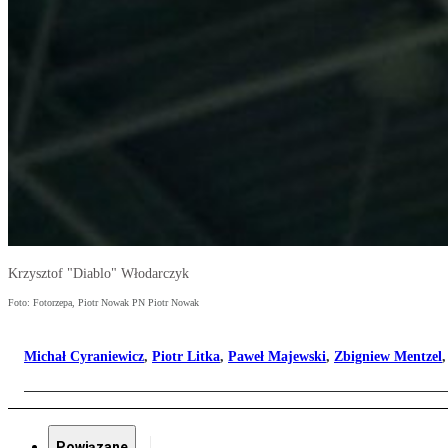
Krzysztof "Diablo" Włodarczyk
Foto: Fotorzepa, Piotr Nowak PN Piotr Nowak
Michał Cyraniewicz
,
Piotr Litka
,
Paweł Majewski
,
Zbigniew Mentzel
Powiązane