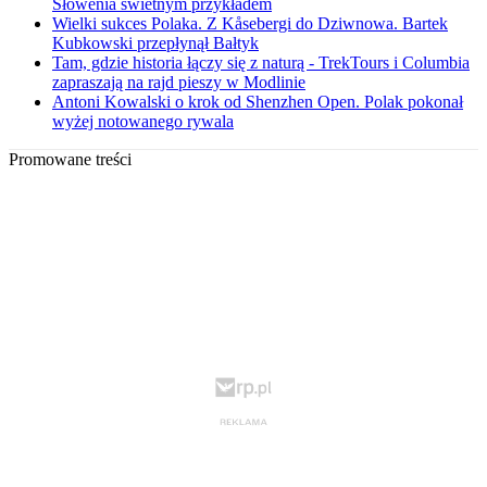
Słowenia świetnym przykładem
Wielki sukces Polaka. Z Kåsebergi do Dziwnowa. Bartek
Kubkowski przepłynął Bałtyk
Tam, gdzie historia łączy się z naturą - TrekTours i Columbia
zapraszają na rajd pieszy w Modlinie
Antoni Kowalski o krok od Shenzhen Open. Polak pokonał
wyżej notowanego rywala
Promowane treści