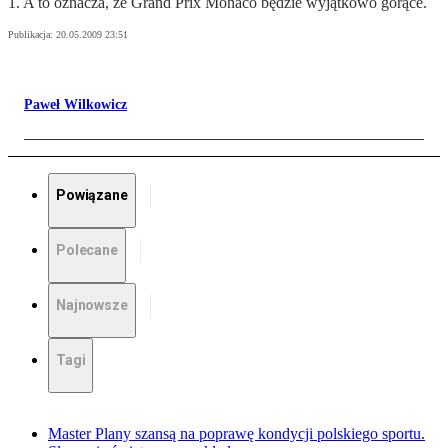
1. A to oznacza, że Grand Prix Monaco będzie wyjątkowo gorące.
Publikacja:
20.05.2009 23:51
Paweł Wilkowicz
Powiązane
Polecane
Najnowsze
Tagi
Master Plany szansą na poprawę kondycji polskiego sportu.