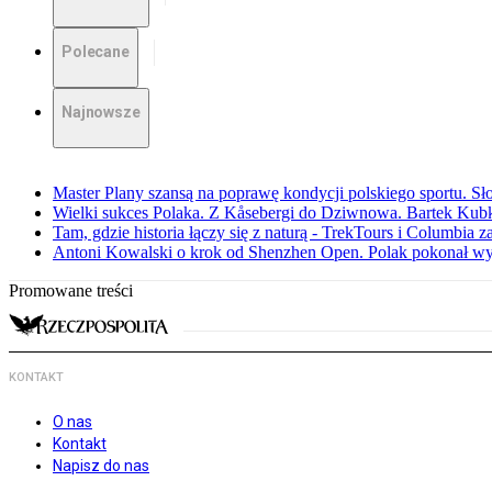
Polecane
Najnowsze
Master Plany szansą na poprawę kondycji polskiego sportu. S
Wielki sukces Polaka. Z Kåsebergi do Dziwnowa. Bartek Kubk
Tam, gdzie historia łączy się z naturą - TrekTours i Columbia z
Antoni Kowalski o krok od Shenzhen Open. Polak pokonał w
Promowane treści
KONTAKT
O nas
Kontakt
Napisz do nas