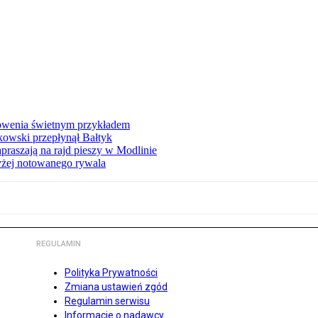
łowenia świetnym przykładem
owski przepłynął Bałtyk
apraszają na rajd pieszy w Modlinie
yżej notowanego rywala
REGULAMIN
Polityka Prywatności
Zmiana ustawień zgód
Regulamin serwisu
Informacje o nadawcy