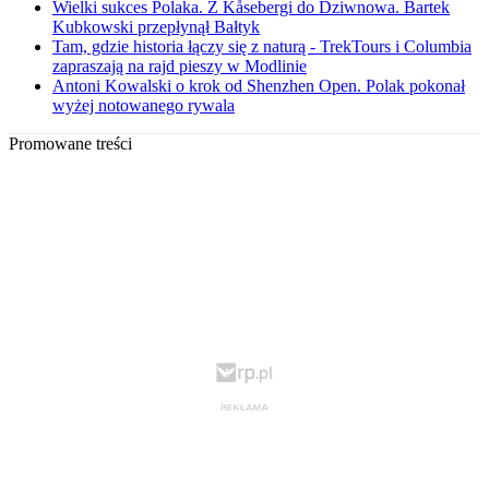
Wielki sukces Polaka. Z Kåsebergi do Dziwnowa. Bartek
Kubkowski przepłynął Bałtyk
Tam, gdzie historia łączy się z naturą - TrekTours i Columbia
zapraszają na rajd pieszy w Modlinie
Antoni Kowalski o krok od Shenzhen Open. Polak pokonał
wyżej notowanego rywala
Promowane treści