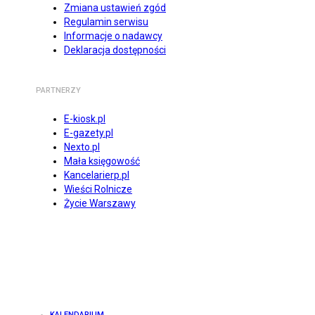
Zmiana ustawień zgód
Regulamin serwisu
Informacje o nadawcy
Deklaracja dostępności
PARTNERZY
E-kiosk.pl
E-gazety.pl
Nexto.pl
Mała księgowość
Kancelarierp.pl
Wieści Rolnicze
Życie Warszawy
KALENDARIUM