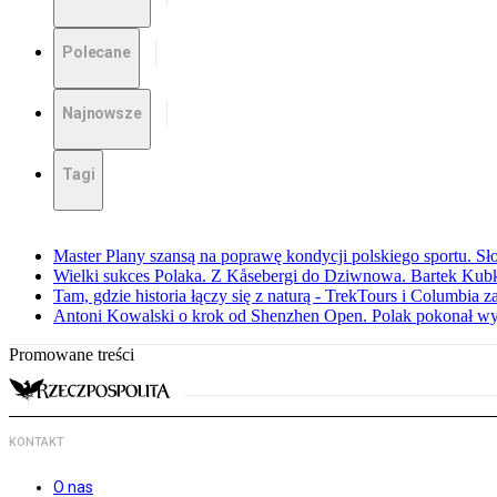
Polecane
Najnowsze
Tagi
Master Plany szansą na poprawę kondycji polskiego sportu. S
Wielki sukces Polaka. Z Kåsebergi do Dziwnowa. Bartek Kubk
Tam, gdzie historia łączy się z naturą - TrekTours i Columbia z
Antoni Kowalski o krok od Shenzhen Open. Polak pokonał w
Promowane treści
KONTAKT
O nas