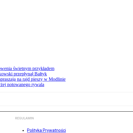
łowenia świetnym przykładem
owski przepłynął Bałtyk
apraszają na rajd pieszy w Modlinie
yżej notowanego rywala
REGULAMIN
Polityka Prywatności