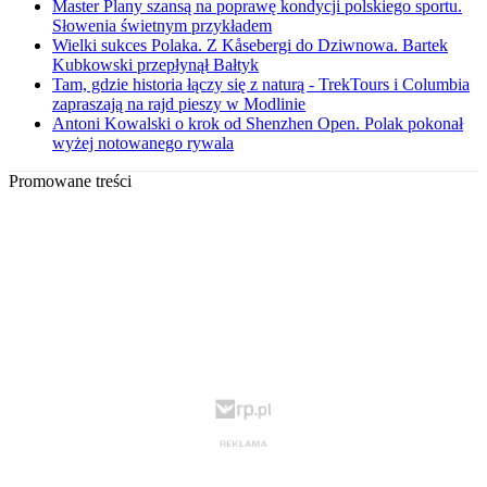
Master Plany szansą na poprawę kondycji polskiego sportu.
Słowenia świetnym przykładem
Wielki sukces Polaka. Z Kåsebergi do Dziwnowa. Bartek
Kubkowski przepłynął Bałtyk
Tam, gdzie historia łączy się z naturą - TrekTours i Columbia
zapraszają na rajd pieszy w Modlinie
Antoni Kowalski o krok od Shenzhen Open. Polak pokonał
wyżej notowanego rywala
Promowane treści