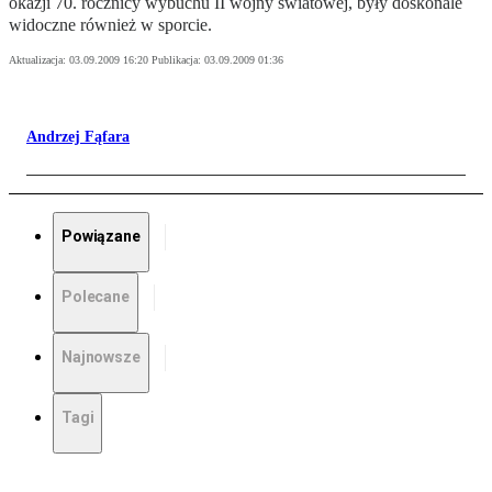
okazji 70. rocznicy wybuchu II wojny światowej, były doskonale
widoczne również w sporcie.
Aktualizacja:
03.09.2009 16:20
Publikacja:
03.09.2009 01:36
Andrzej Fąfara
Powiązane
Polecane
Najnowsze
Tagi