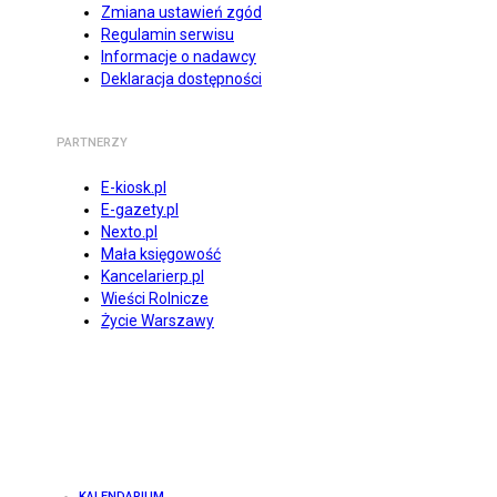
Zmiana ustawień zgód
Regulamin serwisu
Informacje o nadawcy
Deklaracja dostępności
PARTNERZY
E-kiosk.pl
E-gazety.pl
Nexto.pl
Mała księgowość
Kancelarierp.pl
Wieści Rolnicze
Życie Warszawy
KALENDARIUM