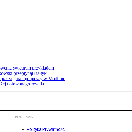
łowenia świetnym przykładem
owski przepłynął Bałtyk
apraszają na rajd pieszy w Modlinie
yżej notowanego rywala
REGULAMIN
Polityka Prywatności