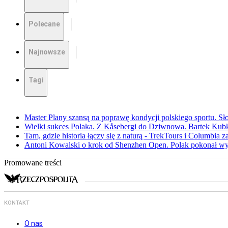
Polecane
Najnowsze
Tagi
Master Plany szansą na poprawę kondycji polskiego sportu. S
Wielki sukces Polaka. Z Kåsebergi do Dziwnowa. Bartek Kubk
Tam, gdzie historia łączy się z naturą - TrekTours i Columbia z
Antoni Kowalski o krok od Shenzhen Open. Polak pokonał w
Promowane treści
KONTAKT
O nas