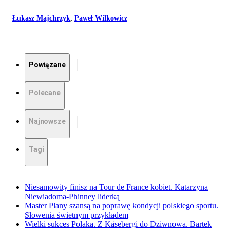
Łukasz Majchrzyk
,
Paweł Wilkowicz
Powiązane
Polecane
Najnowsze
Tagi
Niesamowity finisz na Tour de France kobiet. Katarzyna
Niewiadoma-Phinney liderką
Master Plany szansą na poprawę kondycji polskiego sportu.
Słowenia świetnym przykładem
Wielki sukces Polaka. Z Kåsebergi do Dziwnowa. Bartek