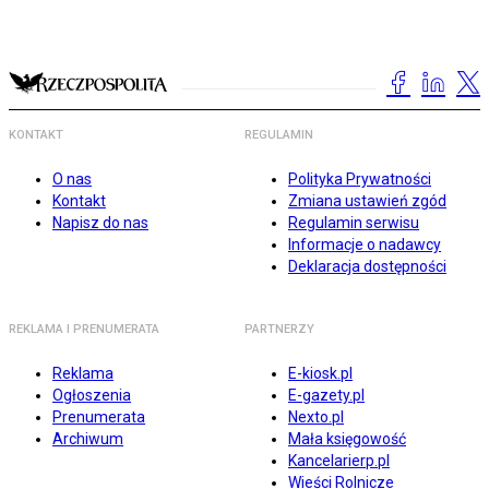
KONTAKT
REGULAMIN
O nas
Polityka Prywatności
Kontakt
Zmiana ustawień zgód
Napisz do nas
Regulamin serwisu
Informacje o nadawcy
Deklaracja dostępności
REKLAMA I PRENUMERATA
PARTNERZY
Reklama
E-kiosk.pl
Ogłoszenia
E-gazety.pl
Prenumerata
Nexto.pl
Archiwum
Mała księgowość
Kancelarierp.pl
Wieści Rolnicze