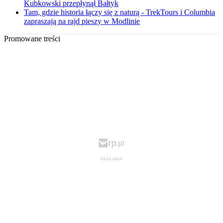
Kubkowski przepłynął Bałtyk
Tam, gdzie historia łączy się z naturą - TrekTours i Columbia
zapraszają na rajd pieszy w Modlinie
Promowane treści