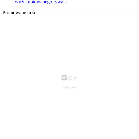
wyżej notowanego rywala
Promowane treści