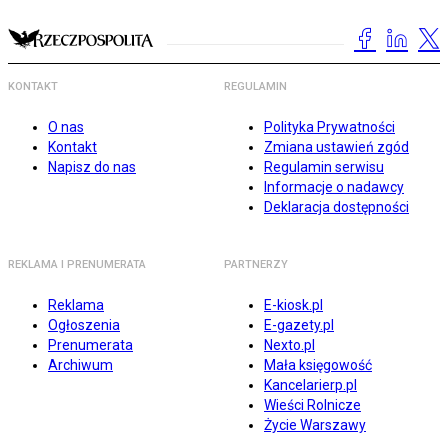
KONTAKT
REGULAMIN
O nas
Polityka Prywatności
Kontakt
Zmiana ustawień zgód
Napisz do nas
Regulamin serwisu
Informacje o nadawcy
Deklaracja dostępności
REKLAMA I PRENUMERATA
PARTNERZY
Reklama
E-kiosk.pl
Ogłoszenia
E-gazety.pl
Prenumerata
Nexto.pl
Archiwum
Mała księgowość
Kancelarierp.pl
Wieści Rolnicze
Życie Warszawy