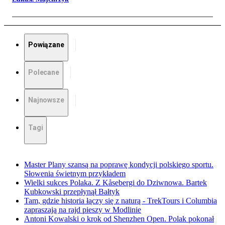
Powiązane
Polecane
Najnowsze
Tagi
Master Plany szansą na poprawę kondycji polskiego sportu.
Słowenia świetnym przykładem
Wielki sukces Polaka. Z Kåsebergi do Dziwnowa. Bartek
Kubkowski przepłynął Bałtyk
Tam, gdzie historia łączy się z naturą - TrekTours i Columbia
zapraszają na rajd pieszy w Modlinie
Antoni Kowalski o krok od Shenzhen Open. Polak pokonał