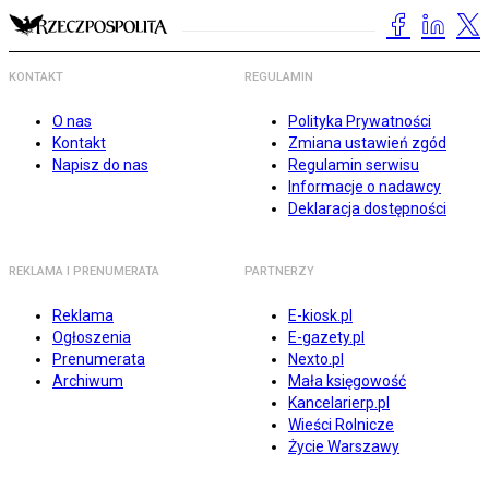
KONTAKT
REGULAMIN
O nas
Polityka Prywatności
Kontakt
Zmiana ustawień zgód
Napisz do nas
Regulamin serwisu
Informacje o nadawcy
Deklaracja dostępności
REKLAMA I PRENUMERATA
PARTNERZY
Reklama
E-kiosk.pl
Ogłoszenia
E-gazety.pl
Prenumerata
Nexto.pl
Archiwum
Mała księgowość
Kancelarierp.pl
Wieści Rolnicze
Życie Warszawy