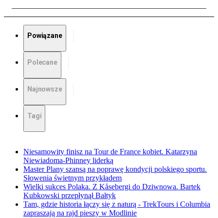
Powiązane
Polecane
Najnowsze
Tagi
Niesamowity finisz na Tour de France kobiet. Katarzyna
Niewiadoma-Phinney liderką
Master Plany szansą na poprawę kondycji polskiego sportu.
Słowenia świetnym przykładem
Wielki sukces Polaka. Z Kåsebergi do Dziwnowa. Bartek
Kubkowski przepłynął Bałtyk
Tam, gdzie historia łączy się z naturą - TrekTours i Columbia
zapraszają na rajd pieszy w Modlinie