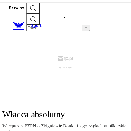
Serwisy
S
port
Władca absolutny
Wiceprezes PZPN o Zbigniewie Bońku i jego rządach w piłkarskiej