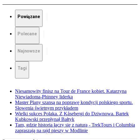
Powiązane
Polecane
Najnowsze
Tagi
Niesamowity finisz na Tour de France kobiet. Katarzyna
Niewiadoma-Phinney liderką
Master Plany szansą na poprawę kondycji polskiego sportu.
Słowenia świetnym przykładem
Wielki sukces Polaka. Z Kåsebergi do Dziwnowa. Bartek
Kubkowski przepłynął Bałtyk
Tam, gdzie historia łączy się z naturą - TrekTours i Columbia
zapraszają na rajd pieszy w Modlinie