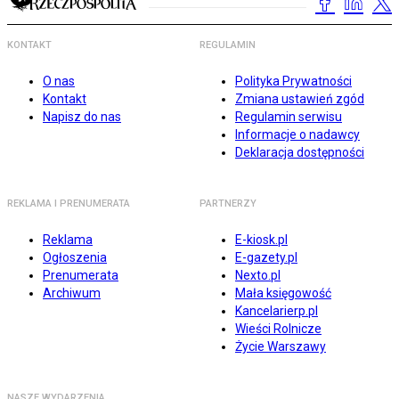
KONTAKT
REGULAMIN
O nas
Polityka Prywatności
Kontakt
Zmiana ustawień zgód
Napisz do nas
Regulamin serwisu
Informacje o nadawcy
Deklaracja dostępności
REKLAMA I PRENUMERATA
PARTNERZY
Reklama
E-kiosk.pl
Ogłoszenia
E-gazety.pl
Prenumerata
Nexto.pl
Archiwum
Mała księgowość
Kancelarierp.pl
Wieści Rolnicze
Życie Warszawy
NASZE WYDARZENIA