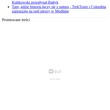
Kubkowski przepłynął Bałtyk
Tam, gdzie historia łączy się z naturą - TrekTours i Columbia
zapraszają na rajd pieszy w Modlinie
Promowane treści