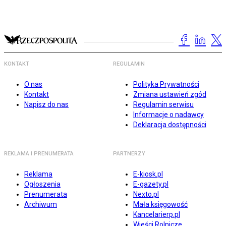
KONTAKT
REGULAMIN
O nas
Polityka Prywatności
Kontakt
Zmiana ustawień zgód
Napisz do nas
Regulamin serwisu
Informacje o nadawcy
Deklaracja dostępności
REKLAMA I PRENUMERATA
PARTNERZY
Reklama
E-kiosk.pl
Ogłoszenia
E-gazety.pl
Prenumerata
Nexto.pl
Archiwum
Mała księgowość
Kancelarierp.pl
Wieści Rolnicze