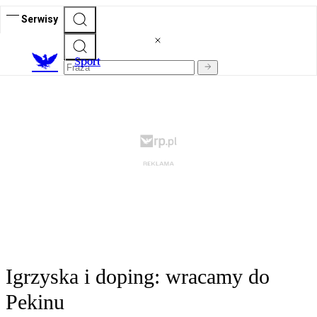
Serwisy
S
port
Igrzyska i doping: wracamy do
Pekinu