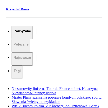
Krzysztof Rawa
Powiązane
Polecane
Najnowsze
Tagi
Niesamowity finisz na Tour de France kobiet. Katarzyna
Niewiadoma-Phinney liderką
Master Plany szansą na poprawę kondycji polskiego sportu.
Słowenia świetnym przykładem
Wielki sukces Polaka. Z Kåsebergi do Dziwnowa. Bartek