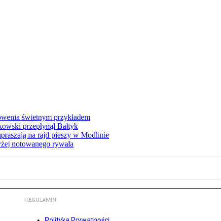
łowenia świetnym przykładem
owski przepłynął Bałtyk
apraszają na rajd pieszy w Modlinie
yżej notowanego rywala
REGULAMIN
Polityka Prywatności