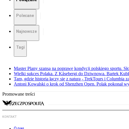
Polecane
Najnowsze
Tagi
Master Plany szansą na poprawę kondycji polskiego sportu. S
Wielki sukces Polaka. Z Kåsebergi do Dziwnowa. Bartek Kubk
Tam, gdzie historia łączy się z naturą - TrekTours i Columbia z
Antoni Kowalski o krok od Shenzhen Open. Polak pokonał w
Promowane treści
KONTAKT
O nas