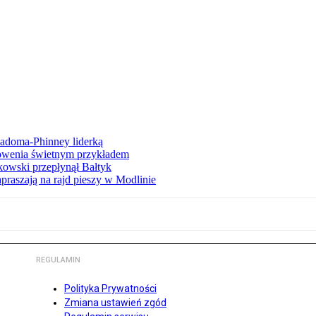
iadoma-Phinney liderką
łowenia świetnym przykładem
owski przepłynął Bałtyk
apraszają na rajd pieszy w Modlinie
REGULAMIN
Polityka Prywatności
Zmiana ustawień zgód