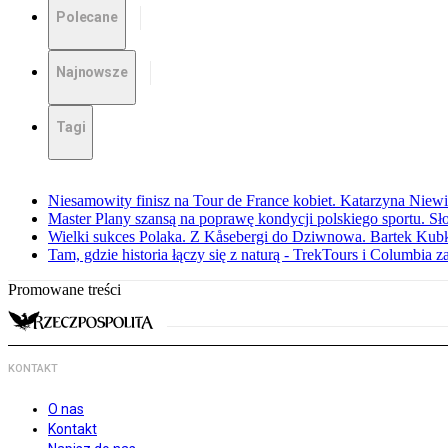
Polecane
Najnowsze
Tagi
Niesamowity finisz na Tour de France kobiet. Katarzyna Niew
Master Plany szansą na poprawę kondycji polskiego sportu. S
Wielki sukces Polaka. Z Kåsebergi do Dziwnowa. Bartek Kubk
Tam, gdzie historia łączy się z naturą - TrekTours i Columbia z
Promowane treści
KONTAKT
O nas
Kontakt