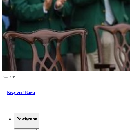
Foto: AFP
Krzysztof Rawa
Powiązane