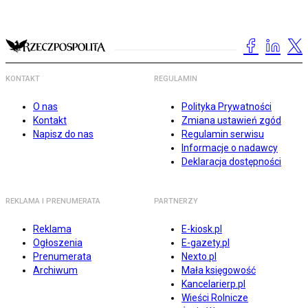
KONTAKT
REGULAMIN
O nas
Polityka Prywatności
Kontakt
Zmiana ustawień zgód
Napisz do nas
Regulamin serwisu
Informacje o nadawcy
Deklaracja dostępności
REKLAMA I PRENUMERATA
PARTNERZY
Reklama
E-kiosk.pl
Ogłoszenia
E-gazety.pl
Prenumerata
Nexto.pl
Archiwum
Mała księgowość
Kancelarierp.pl
Wieści Rolnicze