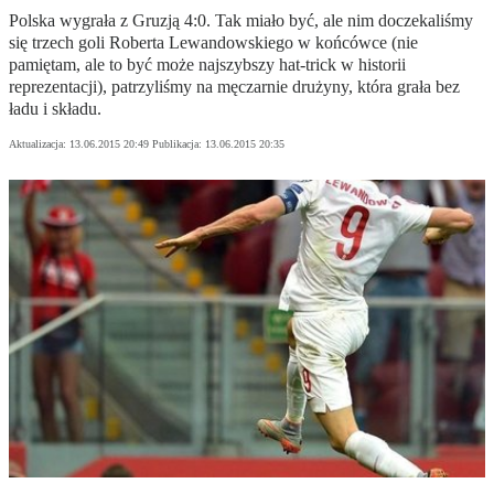
Polska wygrała z Gruzją 4:0. Tak miało być, ale nim doczekaliśmy
się trzech goli Roberta Lewandowskiego w końcówce (nie
pamiętam, ale to być może najszybszy hat-trick w historii
reprezentacji), patrzyliśmy na męczarnie drużyny, która grała bez
ładu i składu.
Aktualizacja:
13.06.2015 20:49
Publikacja:
13.06.2015 20:35