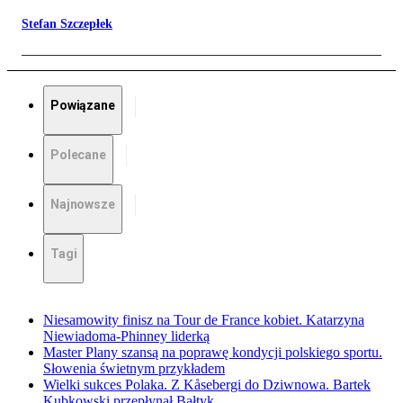
Stefan Szczepłek
Powiązane
Polecane
Najnowsze
Tagi
Niesamowity finisz na Tour de France kobiet. Katarzyna
Niewiadoma-Phinney liderką
Master Plany szansą na poprawę kondycji polskiego sportu.
Słowenia świetnym przykładem
Wielki sukces Polaka. Z Kåsebergi do Dziwnowa. Bartek
Kubkowski przepłynął Bałtyk