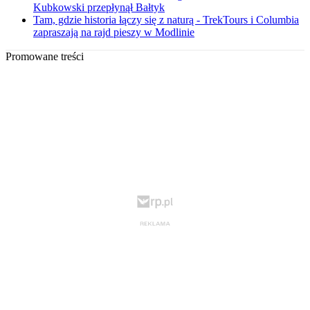
Kubkowski przepłynął Bałtyk
Tam, gdzie historia łączy się z naturą - TrekTours i Columbia
zapraszają na rajd pieszy w Modlinie
Promowane treści