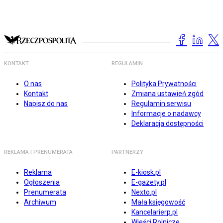
KONTAKT
REGULAMIN
O nas
Polityka Prywatności
Kontakt
Zmiana ustawień zgód
Napisz do nas
Regulamin serwisu
Informacje o nadawcy
Deklaracja dostępności
REKLAMA I PRENUMERATA
PARTNERZY
Reklama
E-kiosk.pl
Ogłoszenia
E-gazety.pl
Prenumerata
Nexto.pl
Archiwum
Mała księgowość
Kancelarierp.pl
Wieści Rolnicze