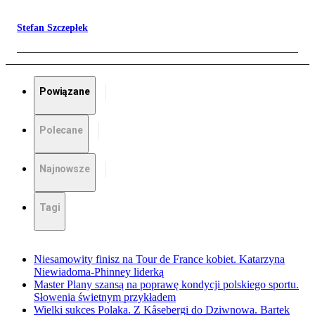
Stefan Szczepłek
Powiązane
Polecane
Najnowsze
Tagi
Niesamowity finisz na Tour de France kobiet. Katarzyna
Niewiadoma-Phinney liderką
Master Plany szansą na poprawę kondycji polskiego sportu.
Słowenia świetnym przykładem
Wielki sukces Polaka. Z Kåsebergi do Dziwnowa. Bartek