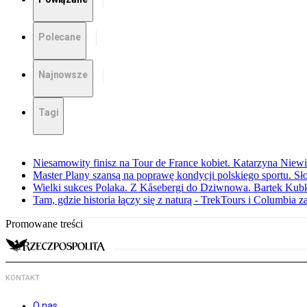
Polecane
Najnowsze
Tagi
Niesamowity finisz na Tour de France kobiet. Katarzyna Niew
Master Plany szansą na poprawę kondycji polskiego sportu. S
Wielki sukces Polaka. Z Kåsebergi do Dziwnowa. Bartek Kubk
Tam, gdzie historia łączy się z naturą - TrekTours i Columbia z
Promowane treści
KONTAKT
O nas