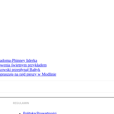
iadoma-Phinney liderką
łowenia świetnym przykładem
owski przepłynął Bałtyk
apraszają na rajd pieszy w Modlinie
REGULAMIN
Polityka Prywatności