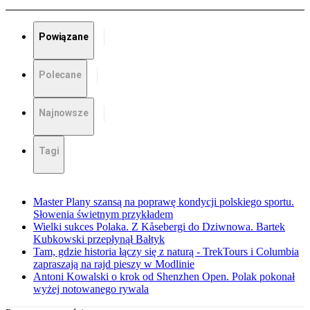
Powiązane
Polecane
Najnowsze
Tagi
Master Plany szansą na poprawę kondycji polskiego sportu.
Słowenia świetnym przykładem
Wielki sukces Polaka. Z Kåsebergi do Dziwnowa. Bartek
Kubkowski przepłynął Bałtyk
Tam, gdzie historia łączy się z naturą - TrekTours i Columbia
zapraszają na rajd pieszy w Modlinie
Antoni Kowalski o krok od Shenzhen Open. Polak pokonał
wyżej notowanego rywala