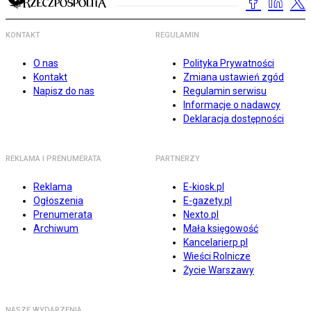
KONTAKT
REGULAMIN
O nas
Polityka Prywatności
Kontakt
Zmiana ustawień zgód
Napisz do nas
Regulamin serwisu
Informacje o nadawcy
Deklaracja dostępności
REKLAMA I PRENUMERATA
PARTNERZY
Reklama
E-kiosk.pl
Ogłoszenia
E-gazety.pl
Prenumerata
Nexto.pl
Archiwum
Mała księgowość
Kancelarierp.pl
Wieści Rolnicze
Życie Warszawy
NASZE WYDARZENIA