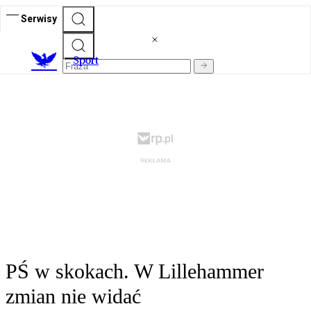
Serwisy
S
port
PŚ w skokach. W Lillehammer
zmian nie widać