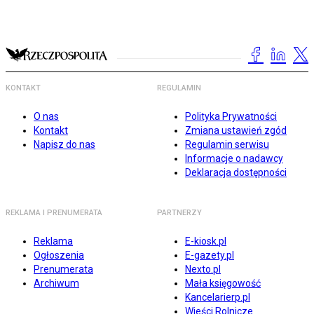
KONTAKT
REGULAMIN
O nas
Polityka Prywatności
Kontakt
Zmiana ustawień zgód
Napisz do nas
Regulamin serwisu
Informacje o nadawcy
Deklaracja dostępności
REKLAMA I PRENUMERATA
PARTNERZY
Reklama
E-kiosk.pl
Ogłoszenia
E-gazety.pl
Prenumerata
Nexto.pl
Archiwum
Mała księgowość
Kancelarierp.pl
Wieści Rolnicze