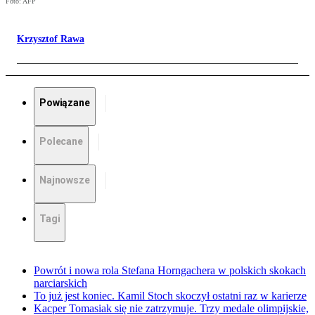
Foto: AFP
Krzysztof Rawa
Powiązane
Polecane
Najnowsze
Tagi
Powrót i nowa rola Stefana Horngachera w polskich skokach
narciarskich
To już jest koniec. Kamil Stoch skoczył ostatni raz w karierze
Kacper Tomasiak się nie zatrzymuje. Trzy medale olimpijskie,