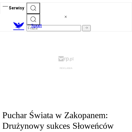
Serwisy
S
port
Puchar Świata w Zakopanem:
Drużynowy sukces Słoweńców