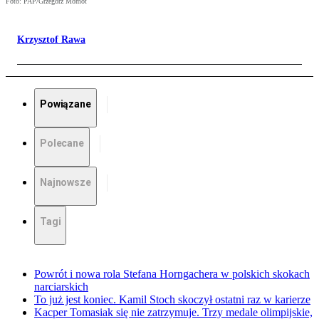
Foto: PAP/Grzegorz Momot
Krzysztof Rawa
Powiązane
Polecane
Najnowsze
Tagi
Powrót i nowa rola Stefana Horngachera w polskich skokach
narciarskich
To już jest koniec. Kamil Stoch skoczył ostatni raz w karierze
Kacper Tomasiak się nie zatrzymuje. Trzy medale olimpijskie,