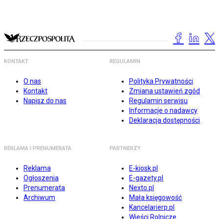
KONTAKT
REGULAMIN
O nas
Polityka Prywatności
Kontakt
Zmiana ustawień zgód
Napisz do nas
Regulamin serwisu
Informacje o nadawcy
Deklaracja dostępności
REKLAMA I PRENUMERATA
PARTNERZY
Reklama
E-kiosk.pl
Ogłoszenia
E-gazety.pl
Prenumerata
Nexto.pl
Archiwum
Mała księgowość
Kancelarierp.pl
Wieści Rolnicze