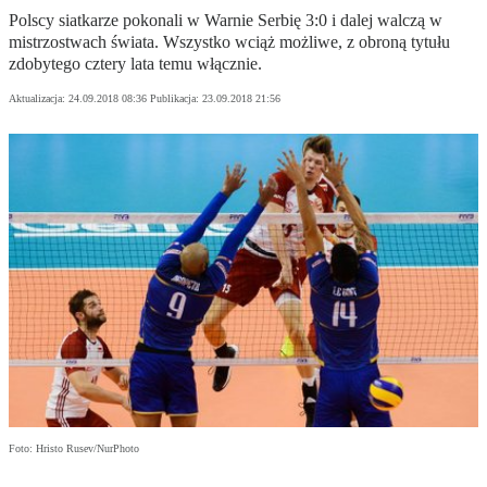
Polscy siatkarze pokonali w Warnie Serbię 3:0 i dalej walczą w
mistrzostwach świata. Wszystko wciąż możliwe, z obroną tytułu
zdobytego cztery lata temu włącznie.
Aktualizacja:
24.09.2018 08:36
Publikacja:
23.09.2018 21:56
Foto: Hristo Rusev/NurPhoto