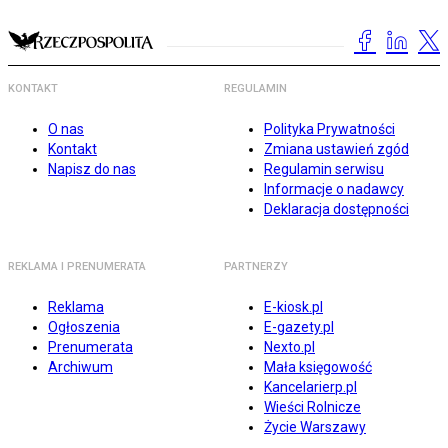
KONTAKT
REGULAMIN
O nas
Polityka Prywatności
Kontakt
Zmiana ustawień zgód
Napisz do nas
Regulamin serwisu
Informacje o nadawcy
Deklaracja dostępności
REKLAMA I PRENUMERATA
PARTNERZY
Reklama
E-kiosk.pl
Ogłoszenia
E-gazety.pl
Prenumerata
Nexto.pl
Archiwum
Mała księgowość
Kancelarierp.pl
Wieści Rolnicze
Życie Warszawy