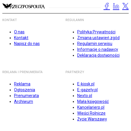
KONTAKT
REGULAMIN
O nas
Polityka Prywatności
Kontakt
Zmiana ustawień zgód
Napisz do nas
Regulamin serwisu
Informacje o nadawcy
Deklaracja dostępności
REKLAMA I PRENUMERATA
PARTNERZY
Reklama
E-kiosk.pl
Ogłoszenia
E-gazety.pl
Prenumerata
Nexto.pl
Archiwum
Mała księgowość
Kancelarierp.pl
Wieści Rolnicze
Życie Warszawy