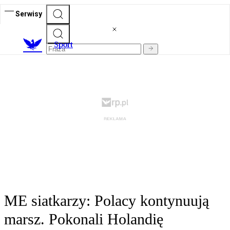
Serwisy
S
port
ME siatkarzy: Polacy kontynuują
marsz. Pokonali Holandię