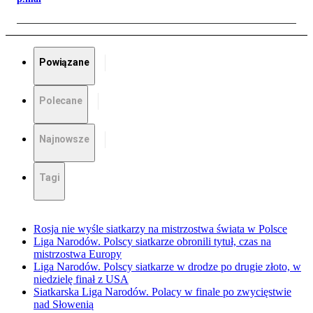
Powiązane
Polecane
Najnowsze
Tagi
Rosja nie wyśle siatkarzy na mistrzostwa świata w Polsce
Liga Narodów. Polscy siatkarze obronili tytuł, czas na
mistrzostwa Europy
Liga Narodów. Polscy siatkarze w drodze po drugie złoto, w
niedzielę finał z USA
Siatkarska Liga Narodów. Polacy w finale po zwycięstwie
nad Słowenią