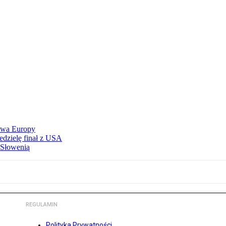
stwa Europy
edzielę finał z USA
 Słowenią
REGULAMIN
Polityka Prywatności