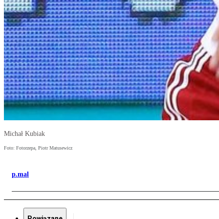
Michał Kubiak
Foto: Fotorzepa, Piotr Matusewicz
p.mal
Powiązane