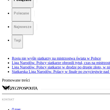
Polecane
Najnowsze
Tagi
Rosja nie wyśle siatkarzy na mistrzostwa świata w Polsce
Liga Narodów. Polscy siatkarze obronili tytuł, czas na mistrzo
Liga Narodów. Polscy siatkarze w drodze po drugie złoto, w ni
Siatkarska Liga Narodów. Polacy w finale po zwycięstwie nad
Promowane treści
KONTAKT
O nas