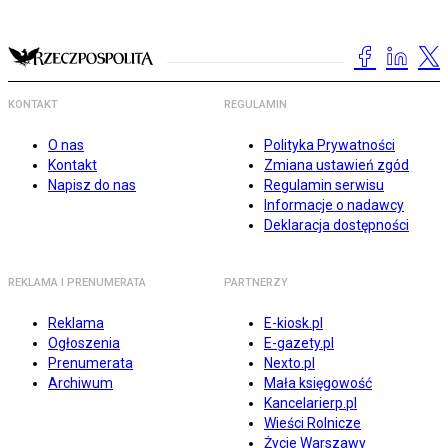
KONTAKT
REGULAMIN
O nas
Polityka Prywatności
Kontakt
Zmiana ustawień zgód
Napisz do nas
Regulamin serwisu
Informacje o nadawcy
Deklaracja dostępności
REKLAMA I PRENUMERATA
PARTNERZY
Reklama
E-kiosk.pl
Ogłoszenia
E-gazety.pl
Prenumerata
Nexto.pl
Archiwum
Mała księgowość
Kancelarierp.pl
Wieści Rolnicze
Życie Warszawy