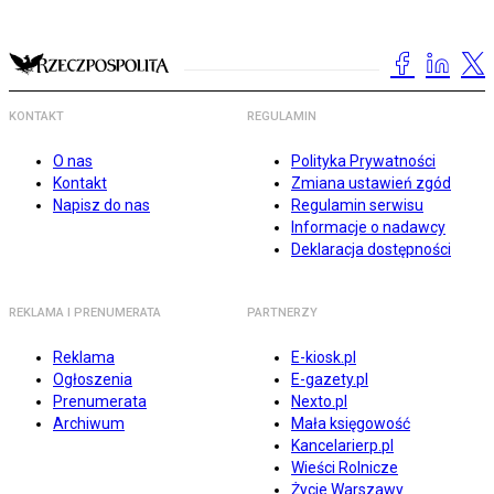
KONTAKT
REGULAMIN
O nas
Polityka Prywatności
Kontakt
Zmiana ustawień zgód
Napisz do nas
Regulamin serwisu
Informacje o nadawcy
Deklaracja dostępności
REKLAMA I PRENUMERATA
PARTNERZY
Reklama
E-kiosk.pl
Ogłoszenia
E-gazety.pl
Prenumerata
Nexto.pl
Archiwum
Mała księgowość
Kancelarierp.pl
Wieści Rolnicze
Życie Warszawy