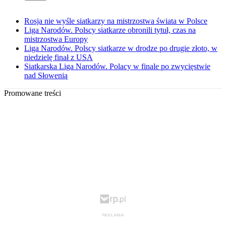
Rosja nie wyśle siatkarzy na mistrzostwa świata w Polsce
Liga Narodów. Polscy siatkarze obronili tytuł, czas na
mistrzostwa Europy
Liga Narodów. Polscy siatkarze w drodze po drugie złoto, w
niedzielę finał z USA
Siatkarska Liga Narodów. Polacy w finale po zwycięstwie
nad Słowenią
Promowane treści