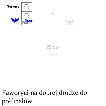
Serwisy
S
port
Faworyci na dobrej drodze do
półfinałów