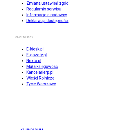
Zmiana ustawień zgód
Regulamin serwisu
Informacje o nadawcy
Deklaracja dostępności
PARTNERZY
E-kiosk.pl
E-gazety.pl
Nexto.pl
Mała księgowość
Kancelarierp.pl
Wieści Rolnicze
Życie Warszawy
KALENDARIUM