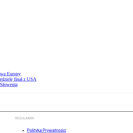
stwa Europy
edzielę finał z USA
 Słowenią
REGULAMIN
Polityka Prywatności