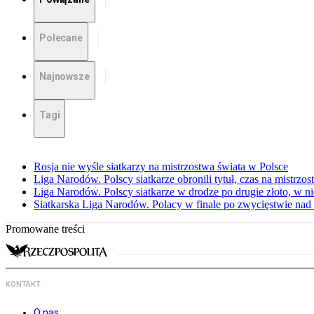
Polecane
Najnowsze
Tagi
Rosja nie wyśle siatkarzy na mistrzostwa świata w Polsce
Liga Narodów. Polscy siatkarze obronili tytuł, czas na mistrzo
Liga Narodów. Polscy siatkarze w drodze po drugie złoto, w ni
Siatkarska Liga Narodów. Polacy w finale po zwycięstwie nad
Promowane treści
KONTAKT
O nas