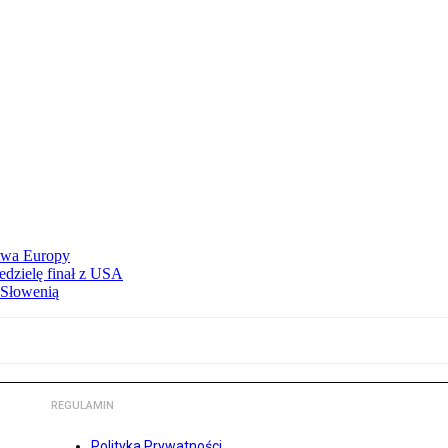
stwa Europy
edzielę finał z USA
 Słowenią
REGULAMIN
Polityka Prywatności