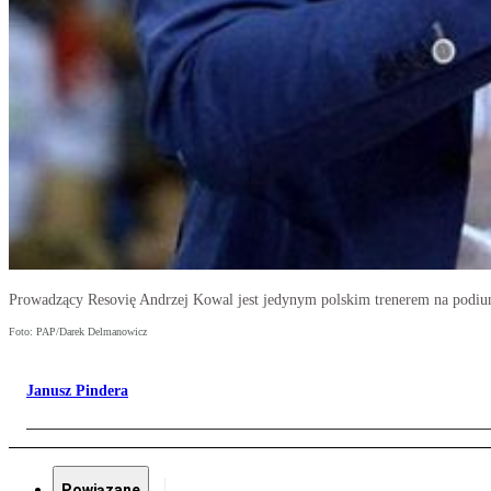
Prowadzący Resovię Andrzej Kowal jest jedynym polskim trenerem na podiu
Foto: PAP/Darek Delmanowicz
Janusz Pindera
Powiązane