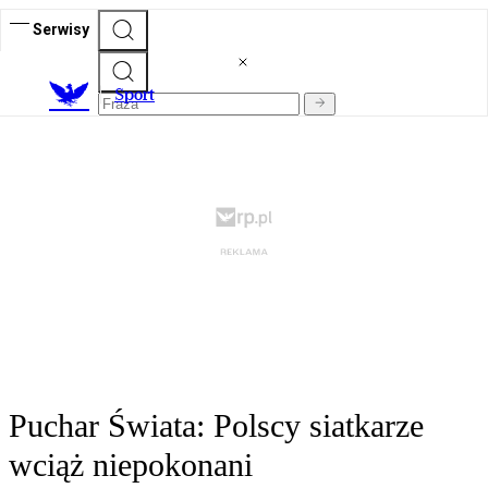
Serwisy
S
port
Puchar Świata: Polscy siatkarze
wciąż niepokonani