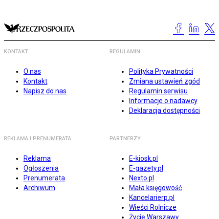
KONTAKT
REGULAMIN
O nas
Polityka Prywatności
Kontakt
Zmiana ustawień zgód
Napisz do nas
Regulamin serwisu
Informacje o nadawcy
Deklaracja dostępności
REKLAMA I PRENUMERATA
PARTNERZY
Reklama
E-kiosk.pl
Ogłoszenia
E-gazety.pl
Prenumerata
Nexto.pl
Archiwum
Mała księgowość
Kancelarierp.pl
Wieści Rolnicze
Życie Warszawy