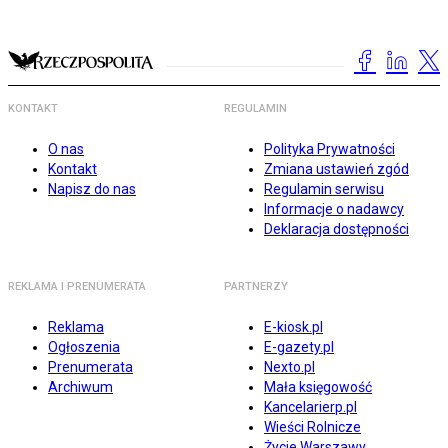
KONTAKT
REGULAMIN
O nas
Polityka Prywatności
Kontakt
Zmiana ustawień zgód
Napisz do nas
Regulamin serwisu
Informacje o nadawcy
Deklaracja dostępności
REKLAMA I PRENUMERATA
PARTNERZY
Reklama
E-kiosk.pl
Ogłoszenia
E-gazety.pl
Prenumerata
Nexto.pl
Archiwum
Mała księgowość
Kancelarierp.pl
Wieści Rolnicze
Życie Warszawy