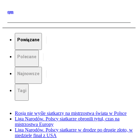
qm
Powiązane
Polecane
Najnowsze
Tagi
Rosja nie wyśle siatkarzy na mistrzostwa świata w Polsce
Liga Narodów. Polscy siatkarze obronili tytuł, czas na
mistrzostwa Europy
Liga Narodów. Polscy siatkarze w drodze po drugie złoto, w
niedzielę finał z USA