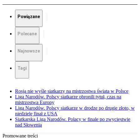
Powiązane
Polecane
Najnowsze
Tagi
Rosja nie wyśle siatkarzy na mistrzostwa świata w Polsce
Liga Narodów. Polscy siatkarze obronili tytuł, czas na
mistrzostwa Europy
Liga Narodów. Polscy siatkarze w drodze po drugie złoto, w
niedzielę finał z USA
Siatkarska Liga Narodów. Polacy w finale po zwycięstwie
nad Słowenią
Promowane treści