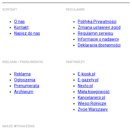
KONTAKT
REGULAMIN
O nas
Polityka Prywatności
Kontakt
Zmiana ustawień zgód
Napisz do nas
Regulamin serwisu
Informacje o nadawcy
Deklaracja dostępności
REKLAMA I PRENUMERATA
PARTNERZY
Reklama
E-kiosk.pl
Ogłoszenia
E-gazety.pl
Prenumerata
Nexto.pl
Archiwum
Mała księgowość
Kancelarierp.pl
Wieści Rolnicze
Życie Warszawy
NASZE WYDARZENIA