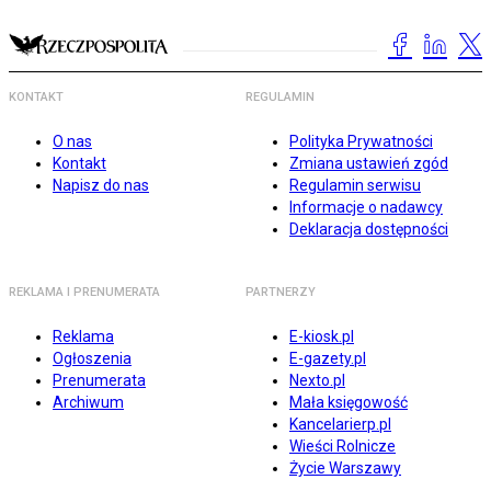
KONTAKT
REGULAMIN
O nas
Polityka Prywatności
Kontakt
Zmiana ustawień zgód
Napisz do nas
Regulamin serwisu
Informacje o nadawcy
Deklaracja dostępności
REKLAMA I PRENUMERATA
PARTNERZY
Reklama
E-kiosk.pl
Ogłoszenia
E-gazety.pl
Prenumerata
Nexto.pl
Archiwum
Mała księgowość
Kancelarierp.pl
Wieści Rolnicze
Życie Warszawy