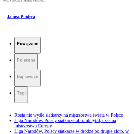
Foto: Fotorzepa/ Marian Zubrzycki
Janusz Pindera
Powiązane
Polecane
Najnowsze
Tagi
Rosja nie wyśle siatkarzy na mistrzostwa świata w Polsce
Liga Narodów. Polscy siatkarze obronili tytuł, czas na
mistrzostwa Europy
Liga Narodów. Polscy siatkarze w drodze po drugie złoto, w