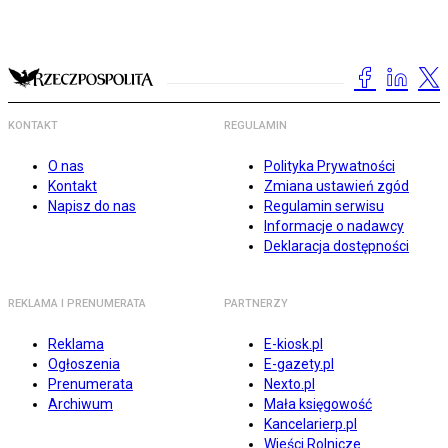
KONTAKT
REGULAMIN
O nas
Polityka Prywatności
Kontakt
Zmiana ustawień zgód
Napisz do nas
Regulamin serwisu
Informacje o nadawcy
Deklaracja dostępności
REKLAMA I PRENUMERATA
PARTNERZY
Reklama
E-kiosk.pl
Ogłoszenia
E-gazety.pl
Prenumerata
Nexto.pl
Archiwum
Mała księgowość
Kancelarierp.pl
Wieści Rolnicze