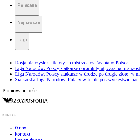
Polecane
Najnowsze
Tagi
Rosja nie wyśle siatkarzy na mistrzostwa świata w Polsce
Liga Narodów. Polscy siatkarze obronili tytuł, czas na mistrzo
Liga Narodów. Polscy siatkarze w drodze po drugie złoto, w ni
Siatkarska Liga Narodów. Polacy w finale po zwycięstwie nad
Promowane treści
KONTAKT
O nas
Kontakt