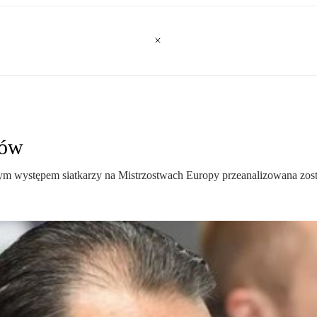
ców
nym występem siatkarzy na Mistrzostwach Europy przeanalizowana zost