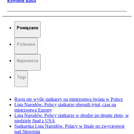
Krzysztof Rawa
Powiązane
Polecane
Najnowsze
Tagi
Rosja nie wyśle siatkarzy na mistrzostwa świata w Polsce
Liga Narodów. Polscy siatkarze obronili tytuł, czas na
mistrzostwa Europy
Liga Narodów. Polscy siatkarze w drodze po drugie złoto, w
niedzielę finał z USA
Siatkarska Liga Narodów. Polacy w finale po zwycięstwie
nad Słowenią