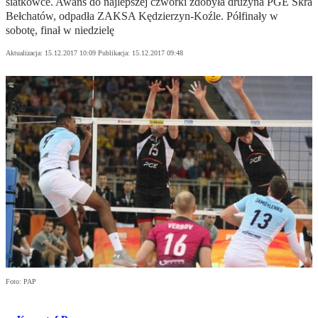
siatkówce. Awans do najlepszej czwórki zdobyła drużyna PGE Skra
Bełchatów, odpadła ZAKSA Kędzierzyn-Koźle. Półfinały w
sobotę, finał w niedzielę
Aktualizacja:
15.12.2017 10:09
Publikacja:
15.12.2017 09:48
Foto: PAP