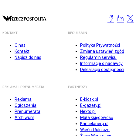
KONTAKT
REGULAMIN
O nas
Polityka Prywatności
Kontakt
Zmiana ustawień zgód
Napisz do nas
Regulamin serwisu
Informacje o nadawcy
Deklaracja dostępności
REKLAMA I PRENUMERATA
PARTNERZY
Reklama
E-kiosk.pl
Ogłoszenia
E-gazety.pl
Prenumerata
Nexto.pl
Archiwum
Mała księgowość
Kancelarierp.pl
Wieści Rolnicze
Życie Warszawy