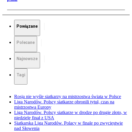
Powiązane
Polecane
Najnowsze
Tagi
Rosja nie wyśle siatkarzy na mistrzostwa świata w Polsce
Liga Narodów. Polscy siatkarze obronili tytuł, czas na
mistrzostwa Europy
Liga Narodów. Polscy siatkarze w drodze po drugie złoto, w
niedzielę finał z USA
Siatkarska Liga Narodów. Polacy w finale po zwycięstwie
nad Słowenią