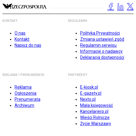
KONTAKT
REGULAMIN
O nas
Polityka Prywatności
Kontakt
Zmiana ustawień zgód
Napisz do nas
Regulamin serwisu
Informacje o nadawcy
Deklaracja dostępności
REKLAMA I PRENUMERATA
PARTNERZY
Reklama
E-kiosk.pl
Ogłoszenia
E-gazety.pl
Prenumerata
Nexto.pl
Archiwum
Mała księgowość
Kancelarierp.pl
Wieści Rolnicze
Życie Warszawy