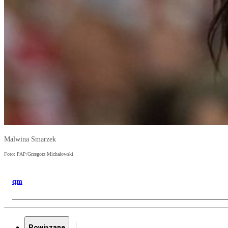
Malwina Smarzek
Foto: PAP/Grzegorz Michałowski
qm
Powiązane