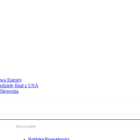
stwa Europy
edzielę finał z USA
 Słowenią
REGULAMIN
Polityka Prywatności