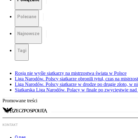
Polecane
Najnowsze
Tagi
Rosja nie wyśle siatkarzy na mistrzostwa świata w Polsce
Liga Narodów. Polscy siatkarze obronili tytuł, czas na mistrzo
Liga Narodów. Polscy siatkarze w drodze po drugie złoto, w ni
Siatkarska Liga Narodów. Polacy w finale po zwycięstwie nad
Promowane treści
KONTAKT
O nas