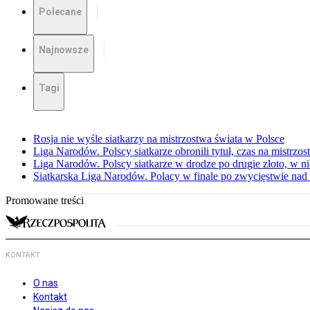
Polecane
Najnowsze
Tagi
Rosja nie wyśle siatkarzy na mistrzostwa świata w Polsce
Liga Narodów. Polscy siatkarze obronili tytuł, czas na mistrzo
Liga Narodów. Polscy siatkarze w drodze po drugie złoto, w ni
Siatkarska Liga Narodów. Polacy w finale po zwycięstwie nad
Promowane treści
KONTAKT
O nas
Kontakt