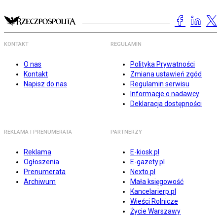
KONTAKT
REGULAMIN
O nas
Polityka Prywatności
Kontakt
Zmiana ustawień zgód
Napisz do nas
Regulamin serwisu
Informacje o nadawcy
Deklaracja dostępności
REKLAMA I PRENUMERATA
PARTNERZY
Reklama
E-kiosk.pl
Ogłoszenia
E-gazety.pl
Prenumerata
Nexto.pl
Archiwum
Mała księgowość
Kancelarierp.pl
Wieści Rolnicze
Życie Warszawy