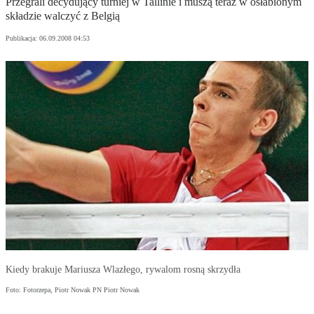
Przegrali decydujący turniej w Tallinie i muszą teraz w osłabionym
składzie walczyć z Belgią
Publikacja:
06.09.2008 04:53
Kiedy brakuje Mariusza Wlazłego, rywalom rosną skrzydła
Foto: Fotorzepa, Piotr Nowak PN Piotr Nowak