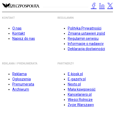
KONTAKT
REGULAMIN
O nas
Polityka Prywatności
Kontakt
Zmiana ustawień zgód
Napisz do nas
Regulamin serwisu
Informacje o nadawcy
Deklaracja dostępności
REKLAMA I PRENUMERATA
PARTNERZY
Reklama
E-kiosk.pl
Ogłoszenia
E-gazety.pl
Prenumerata
Nexto.pl
Archiwum
Mała księgowość
Kancelarierp.pl
Wieści Rolnicze
Życie Warszawy