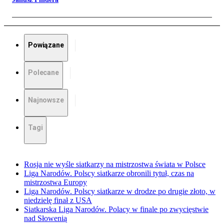
Powiązane
Polecane
Najnowsze
Tagi
Rosja nie wyśle siatkarzy na mistrzostwa świata w Polsce
Liga Narodów. Polscy siatkarze obronili tytuł, czas na
mistrzostwa Europy
Liga Narodów. Polscy siatkarze w drodze po drugie złoto, w
niedzielę finał z USA
Siatkarska Liga Narodów. Polacy w finale po zwycięstwie
nad Słowenią