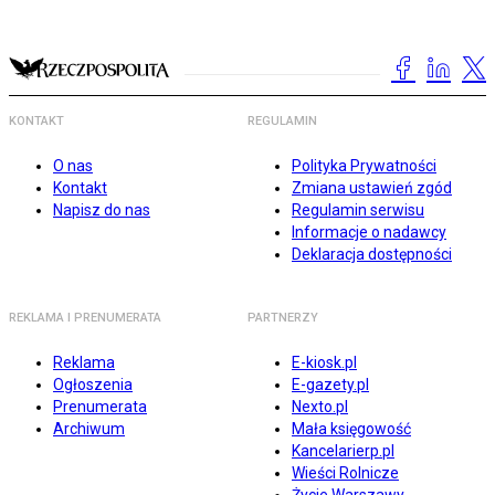
KONTAKT
REGULAMIN
O nas
Polityka Prywatności
Kontakt
Zmiana ustawień zgód
Napisz do nas
Regulamin serwisu
Informacje o nadawcy
Deklaracja dostępności
REKLAMA I PRENUMERATA
PARTNERZY
Reklama
E-kiosk.pl
Ogłoszenia
E-gazety.pl
Prenumerata
Nexto.pl
Archiwum
Mała księgowość
Kancelarierp.pl
Wieści Rolnicze