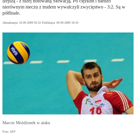
lżejszą - z niżej notowaną Słowacją. Po ciężkim i bardzo
nierównym meczu z trudem wywalczyli zwycięstwo - 3:2. Są w
półfinale.
Aktualizacja:
10.09.2009 03:32
Publikacja:
09.09.2009 18:19
Marcin Możdżonek w ataku
Foto: AFP