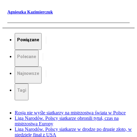
Agnieszka Kazimierczuk
Powiązane
Polecane
Najnowsze
Tagi
Rosja nie wyśle siatkarzy na mistrzostwa świata w Polsce
Liga Narodów. Polscy siatkarze obronili tytuł, czas na
mistrzostwa Europy
Liga Narodów. Polscy siatkarze w drodze po drugie złoto, w
niedzielę finał z USA