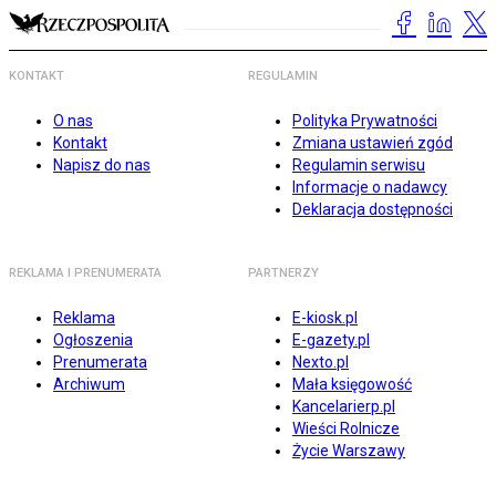
KONTAKT
REGULAMIN
O nas
Polityka Prywatności
Kontakt
Zmiana ustawień zgód
Napisz do nas
Regulamin serwisu
Informacje o nadawcy
Deklaracja dostępności
REKLAMA I PRENUMERATA
PARTNERZY
Reklama
E-kiosk.pl
Ogłoszenia
E-gazety.pl
Prenumerata
Nexto.pl
Archiwum
Mała księgowość
Kancelarierp.pl
Wieści Rolnicze
Życie Warszawy