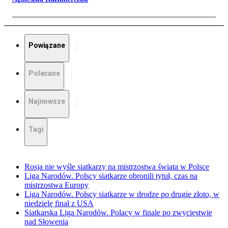
Powiązane
Polecane
Najnowsze
Tagi
Rosja nie wyśle siatkarzy na mistrzostwa świata w Polsce
Liga Narodów. Polscy siatkarze obronili tytuł, czas na
mistrzostwa Europy
Liga Narodów. Polscy siatkarze w drodze po drugie złoto, w
niedzielę finał z USA
Siatkarska Liga Narodów. Polacy w finale po zwycięstwie
nad Słowenią