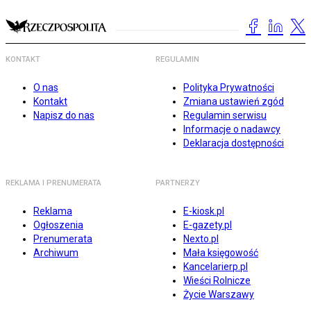
KONTAKT
REGULAMIN
O nas
Polityka Prywatności
Kontakt
Zmiana ustawień zgód
Napisz do nas
Regulamin serwisu
Informacje o nadawcy
Deklaracja dostępności
REKLAMA I PRENUMERATA
PARTNERZY
Reklama
E-kiosk.pl
Ogłoszenia
E-gazety.pl
Prenumerata
Nexto.pl
Archiwum
Mała księgowość
Kancelarierp.pl
Wieści Rolnicze
Życie Warszawy