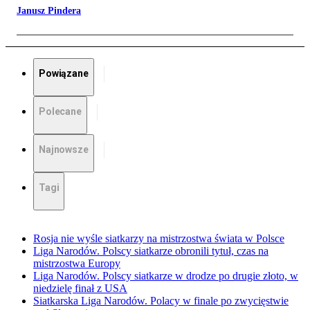
Janusz Pindera
Powiązane
Polecane
Najnowsze
Tagi
Rosja nie wyśle siatkarzy na mistrzostwa świata w Polsce
Liga Narodów. Polscy siatkarze obronili tytuł, czas na
mistrzostwa Europy
Liga Narodów. Polscy siatkarze w drodze po drugie złoto, w
niedzielę finał z USA
Siatkarska Liga Narodów. Polacy w finale po zwycięstwie