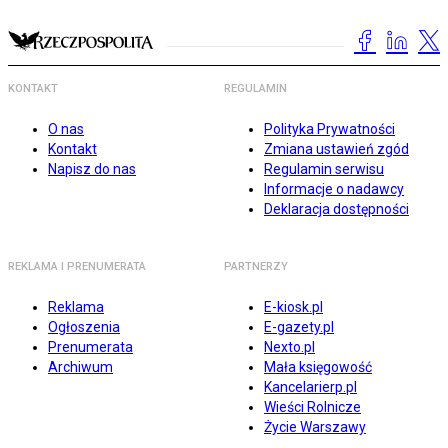
KONTAKT
REGULAMIN
O nas
Polityka Prywatności
Kontakt
Zmiana ustawień zgód
Napisz do nas
Regulamin serwisu
Informacje o nadawcy
Deklaracja dostępności
REKLAMA I PRENUMERATA
PARTNERZY
Reklama
E-kiosk.pl
Ogłoszenia
E-gazety.pl
Prenumerata
Nexto.pl
Archiwum
Mała księgowość
Kancelarierp.pl
Wieści Rolnicze
Życie Warszawy