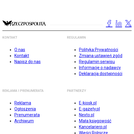
KONTAKT
REGULAMIN
O nas
Polityka Prywatności
Kontakt
Zmiana ustawień zgód
Napisz do nas
Regulamin serwisu
Informacje o nadawcy
Deklaracja dostępności
REKLAMA I PRENUMERATA
PARTNERZY
Reklama
E-kiosk.pl
Ogłoszenia
E-gazety.pl
Prenumerata
Nexto.pl
Archiwum
Mała księgowość
Kancelarierp.pl
Wieści Rolnicze