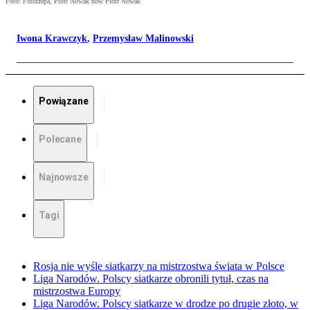
Foto: Fotorzepa, Piotr Nowak now Piotr Nowak
Iwona Krawczyk
,
Przemysław Malinowski
Powiązane
Polecane
Najnowsze
Tagi
Rosja nie wyśle siatkarzy na mistrzostwa świata w Polsce
Liga Narodów. Polscy siatkarze obronili tytuł, czas na
mistrzostwa Europy
Liga Narodów. Polscy siatkarze w drodze po drugie złoto, w