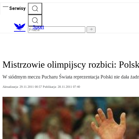
Serwisy
S
port
Mistrzowie olimpijscy rozbici: Pol
W siódmym meczu Pucharu Świata reprezentacja Polski nie dała żad
Aktualizacja:
29.11.2011 00:57
Publikacja:
28.11.2011 07:40