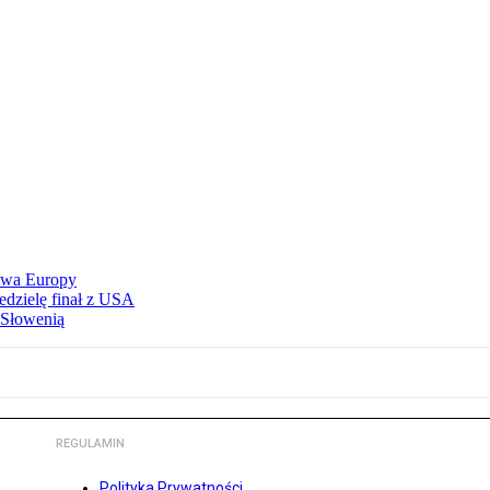
stwa Europy
edzielę finał z USA
 Słowenią
REGULAMIN
Polityka Prywatności