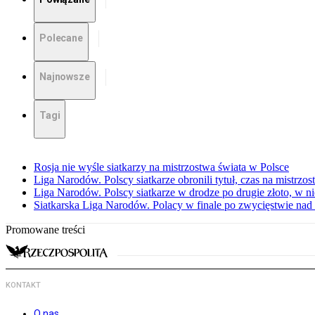
Polecane
Najnowsze
Tagi
Rosja nie wyśle siatkarzy na mistrzostwa świata w Polsce
Liga Narodów. Polscy siatkarze obronili tytuł, czas na mistrzo
Liga Narodów. Polscy siatkarze w drodze po drugie złoto, w ni
Siatkarska Liga Narodów. Polacy w finale po zwycięstwie nad
Promowane treści
KONTAKT
O nas