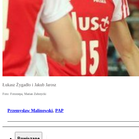
Łukasz Żygadło i Jakub Jarosz
Foto: Fotorzepa, Marian Zubrzycki
Przemysław Malinowski
,
PAP
Powiązane