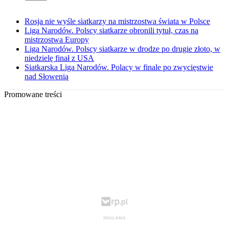
Rosja nie wyśle siatkarzy na mistrzostwa świata w Polsce
Liga Narodów. Polscy siatkarze obronili tytuł, czas na
mistrzostwa Europy
Liga Narodów. Polscy siatkarze w drodze po drugie złoto, w
niedzielę finał z USA
Siatkarska Liga Narodów. Polacy w finale po zwycięstwie
nad Słowenią
Promowane treści