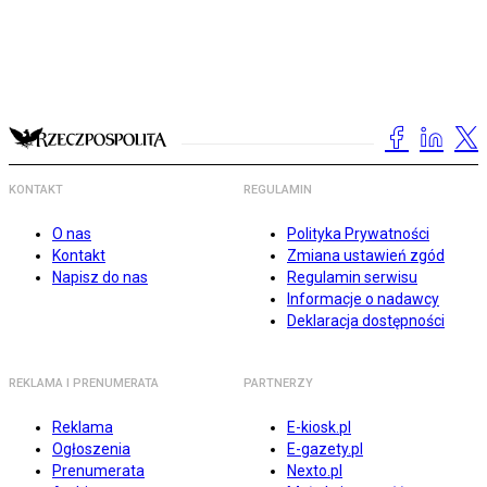
KONTAKT
REGULAMIN
O nas
Polityka Prywatności
Kontakt
Zmiana ustawień zgód
Napisz do nas
Regulamin serwisu
Informacje o nadawcy
Deklaracja dostępności
REKLAMA I PRENUMERATA
PARTNERZY
Reklama
E-kiosk.pl
Ogłoszenia
E-gazety.pl
Prenumerata
Nexto.pl