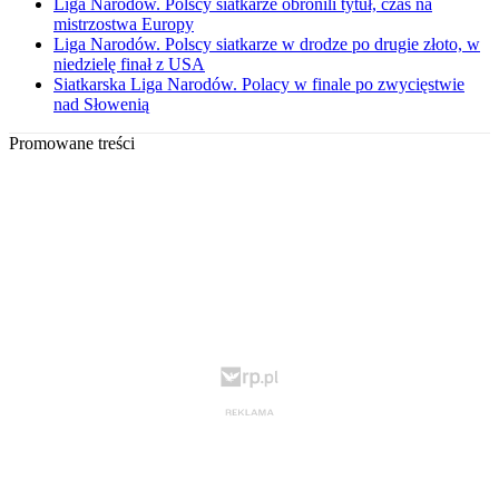
Liga Narodów. Polscy siatkarze obronili tytuł, czas na
mistrzostwa Europy
Liga Narodów. Polscy siatkarze w drodze po drugie złoto, w
niedzielę finał z USA
Siatkarska Liga Narodów. Polacy w finale po zwycięstwie
nad Słowenią
Promowane treści