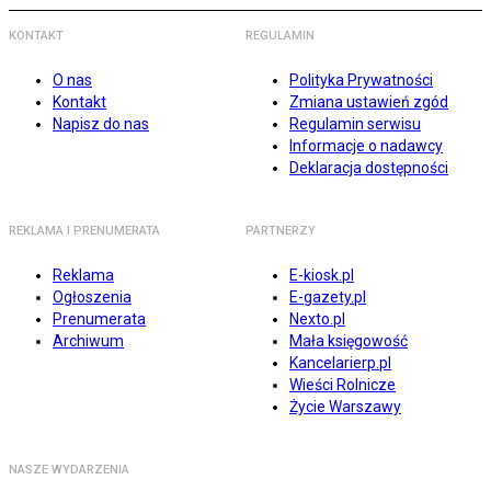
KONTAKT
REGULAMIN
O nas
Polityka Prywatności
Kontakt
Zmiana ustawień zgód
Napisz do nas
Regulamin serwisu
Informacje o nadawcy
Deklaracja dostępności
REKLAMA I PRENUMERATA
PARTNERZY
Reklama
E-kiosk.pl
Ogłoszenia
E-gazety.pl
Prenumerata
Nexto.pl
Archiwum
Mała księgowość
Kancelarierp.pl
Wieści Rolnicze
Życie Warszawy
NASZE WYDARZENIA