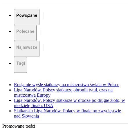
Powiązane
Polecane
Najnowsze
Tagi
Rosja nie wyśle siatkarzy na mistrzostwa świata w Polsce
Liga Narodów. Polscy siatkarze obronili tytuł, czas na
mistrzostwa Europy
Liga Narodów. Polscy siatkarze w drodze po drugie złoto, w
niedzielę finał z USA
Siatkarska Liga Narodów. Polacy w finale po zwycięstwie
nad Słowenią
Promowane treści